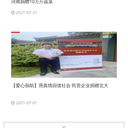
河南捐赠10万斤蔬菜
2021-07-31
【爱心捐助】用真情回馈社会 民营企业捐赠北大
2021-07-01