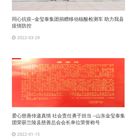
同心抗疫--金玺泰集团捐赠移动核酸检测车 助力我县
疫情防控
2022-03-29
爱心慈善传递真情 社会责任勇于担当 --山东金玺泰集
团荣获兰陵县慈善总会会长单位荣誉称号
2022-01-15