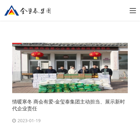
情暖寒冬 商会有爱-金玺泰集团主动担当、展示新时
代企业责任
2023-01-19