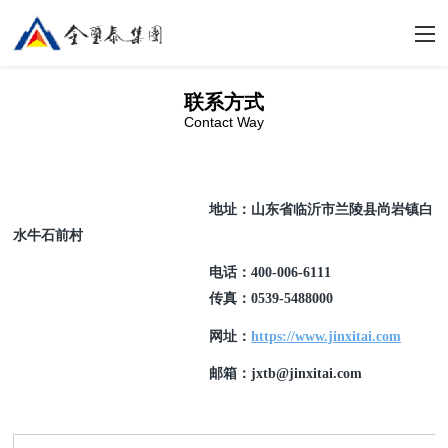
联系方式
Contact Way
地址：山东省临沂市兰陵县尚岩镇白
水牛石前村
电话：400-006-6111
传真：0539-5488000
网址：
https://www.jinxitai.com
邮箱：
jxtb@jinxitai.com