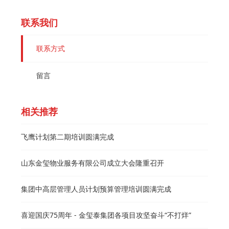
联系我们
联系方式
留言
相关推荐
飞鹰计划第二期培训圆满完成
山东金玺物业服务有限公司成立大会隆重召开
集团中高层管理人员计划预算管理培训圆满完成
喜迎国庆75周年 - 金玺泰集团各项目攻坚奋斗“不打烊”