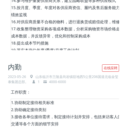
14.参与维护重要供应商关系，建立战略联盟等多种供应模式
15.按月度、季度、年度对各供应商资信、履约及售后服务能力等
绩效监视
16.对供应商质量不合格的物料，进行退换货或赔偿处理，维修处
17.收集整理物资采购各项成本数据，分析采购物资市场价格走势
成本数据，并反馈异常，优化和控制采购成本
18.提出成本节约措施
19.落实本岗位年度/季度/月度工作计划
20.积极参加岗位相关学习和培训，不断提高自身能力
21.完成其他临时性工作
内勤
在线应聘
任职要求：
2023-05-26
山东临沂市兰陵县尚岩镇驻地西5公里206国道北临金玺
泰集团总部。
1
4000-6000
1、大专及以上学历、3年以上采购相关工作经验
2、熟悉机电、选矿、采矿、基建工程等相关知识；了解法律法规
工作职责：
务相关知识
1.协助制定接待相关标准
3、具有较强的判断能力、沟通能力、计划与执行能力，良好的团
2.协助确定接待类别
识及职业道德和职业操守
3.接收各单位接待需求，制定接待计划并安排，包括来访客人的住
交通等各个方面的细节安排