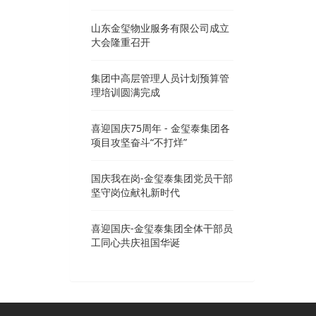
山东金玺物业服务有限公司成立
大会隆重召开
集团中高层管理人员计划预算管
理培训圆满完成
喜迎国庆75周年 - 金玺泰集团各
项目攻坚奋斗“不打烊”
国庆我在岗-金玺泰集团党员干部
坚守岗位献礼新时代
喜迎国庆-金玺泰集团全体干部员
工同心共庆祖国华诞