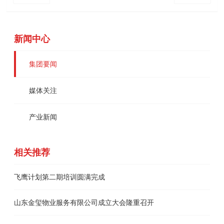
新闻中心
集团要闻
媒体关注
产业新闻
相关推荐
飞鹰计划第二期培训圆满完成
山东金玺物业服务有限公司成立大会隆重召开