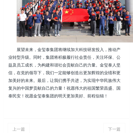
展望未来，金玺泰集团将继续加大科技研发投入，推动产
业转型升级。同时，集团将积极履行社会责任，关注环保、公
益及员工成长，为构建和谐社会贡献自己的力量。金玺泰人坚
信，在党的领导下，我们一定能够创造出更加辉煌的业绩和更
加美好的未来。最后，让我们携手共进，为实现中华民族伟大
复兴的中国梦贡献自己的力量！祝愿伟大的祖国繁荣昌盛、国
泰民安！祝愿金玺泰集团的明天更加美好、前程似锦！
上一篇
下一篇